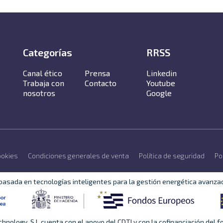
Categorías
RRSS
Canal ético
Prensa
Linkedin
Trabaja con
Contacto
Youtube
nosotros
Google
ookies
Condiciones generales de venta
Política de seguridad
Po
basada en tecnologías inteligentes para la gestión energética avanza
ology, S.L cuenta con el apoyo del CDTI y con la cofinanciación del 